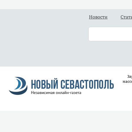
Новости
Стат
За
масс