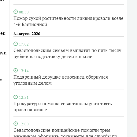
08:58
Пожар сухой растительности ликвидировали возле
4-й Бастионной
век
6 августа 2026
17:02
Севастопольским семьям выплатят по пять тысяч
ачи
рублей на подготовку детей к школе
13:14
Подаренный девушке велосипед обернулся
о
уголовным делом
12:31
Прокуратура помогла севастопольцу отстоять
право на жилье
12:00
Севастопольские полицейские помогли трем
мужчинам оформить документы для службы по