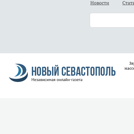
Новости
Стат
За
масс