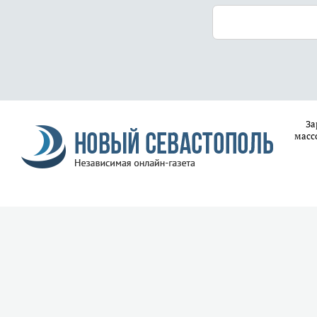
За
масс