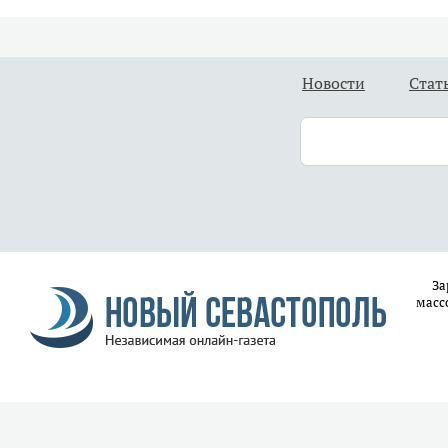
Новости
Стат
За
масс