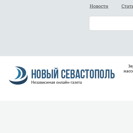
Новости
Стат
За
масс