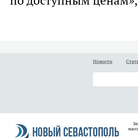
по доступным ценам», 
Новости
Стат
За
масс