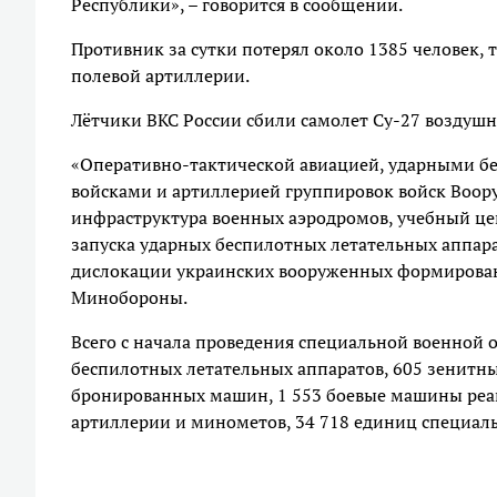
Республики», – говорится в сообщении.
Противник за сутки потерял около 1385 человек,
полевой артиллерии.
Лётчики ВКС России сбили самолет Су-27 воздуш
«Оперативно-тактической авиацией, ударными б
войсками и артиллерией группировок войск Воо
инфраструктура военных аэродромов, учебный це
запуска ударных беспилотных летательных аппара
дислокации украинских вооруженных формировани
Минобороны.
Всего с начала проведения специальной военной о
беспилотных летательных аппаратов, 605 зенитны
бронированных машин, 1 553 боевые машины реак
артиллерии и минометов, 34 718 единиц специал