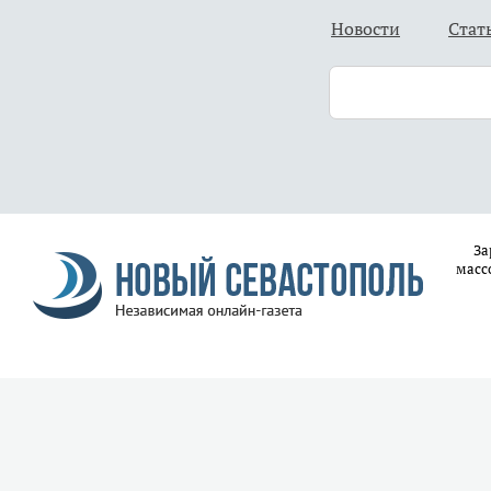
Новости
Стат
За
масс