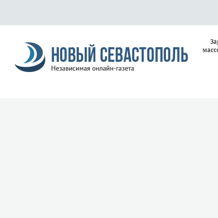
За
масс