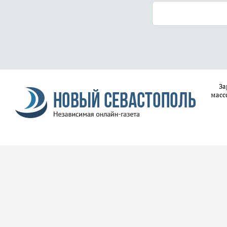
За
масс