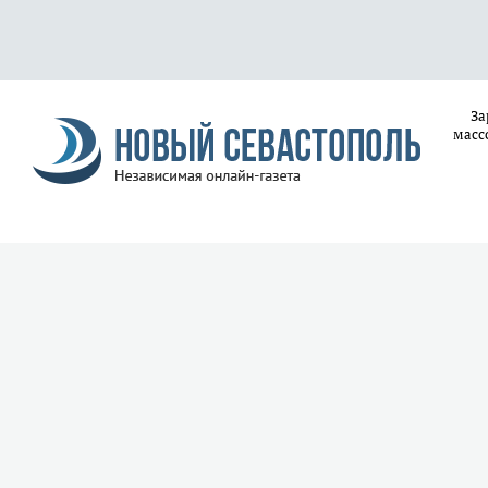
За
масс