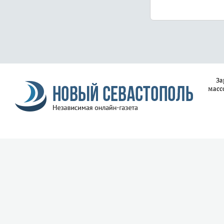
За
масс