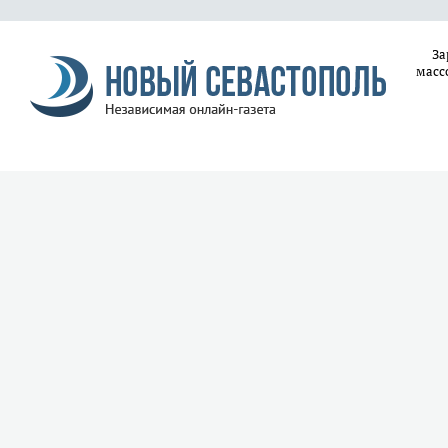
За
масс