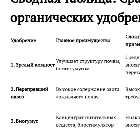
органических удобр
Сложн
Удобрение
Главное преимущество
прим
Средн
Улучшает структуру почвы,
1. Зрелый компост
вноси
богат гумусом
перек
2. Перепревший
Высокое содержание азота,
Высок
навоз
«оживляет» почву
требу
Концентрат питательных
Низка
3. Биогумус
веществ, биостимулятор
вноси