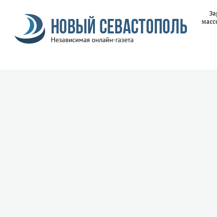
За
масс