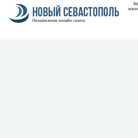
За
масс