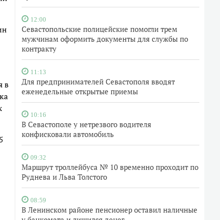
12:00
ин
Севастопольские полицейские помогли трем
мужчинам оформить документы для службы по
контракту
11:13
Для предпринимателей Севастополя вводят
я в
еженедельные открытые приемы
ка
х
10:16
В Севастополе у нетрезвого водителя
конфисковали автомобиль
5
09:32
Маршрут троллейбуса № 10 временно проходит по
Руднева и Льва Толстого
08:59
В Ленинском районе пенсионер оставил наличные
у банкомата и лишился денег