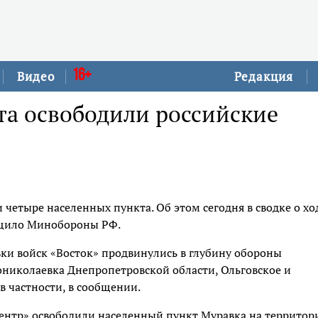
16+
Видео
Редакция
та освободили российские
четыре населенных пункта. Об этом сегодня в сводке о хо
бщило Минобороны РФ.
и войск «Восток» продвинулись в глубину обороны
николаевка Днепропетровской области, Ольговское и
в частности, в сообщении.
Центр» освободили населенный пункт Муравка на территор