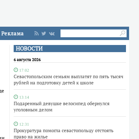
Реклама
НОВОСТИ
6 августа 2026
17:02
Севастопольским семьям выплатят по пять тысяч
рублей на подготовку детей к школе
де
13:14
Подаренный девушке велосипед обернулся
уголовным делом
12:31
Прокуратура помогла севастопольцу отстоять
право на жилье
ии