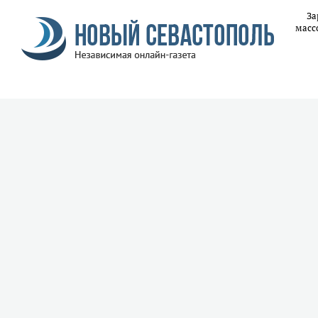
За
масс