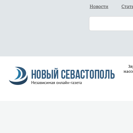
Новости
Стат
За
масс