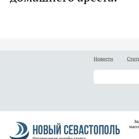
Новости
Стат
За
масс