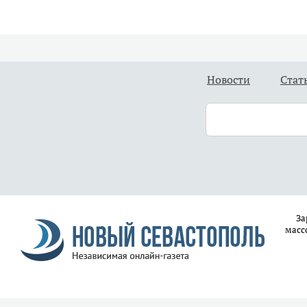
Новости
Стат
За
масс