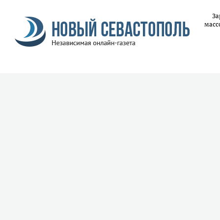
За
масс