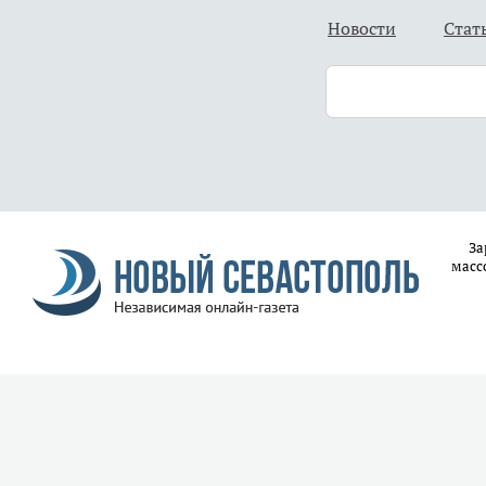
Новости
Стат
За
масс