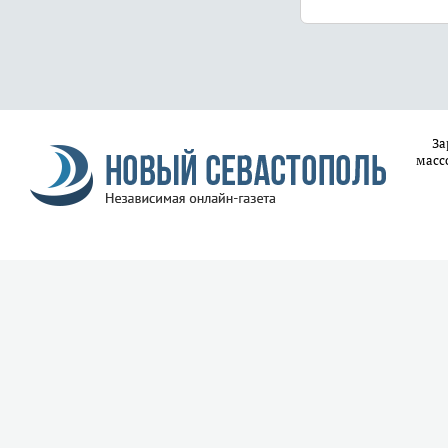
За
масс