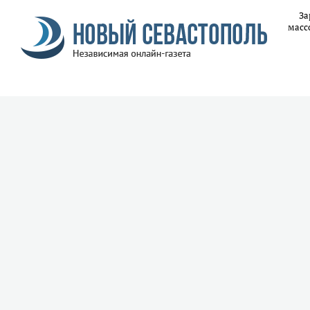
За
масс