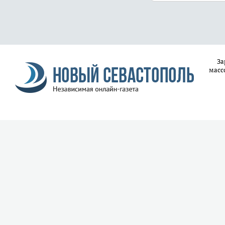
За
масс