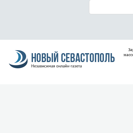
За
масс