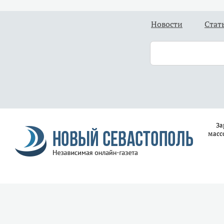
Новости
Стат
За
масс