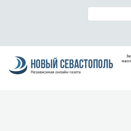
За
масс