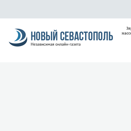
За
масс