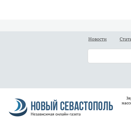
Новости
Стат
За
масс