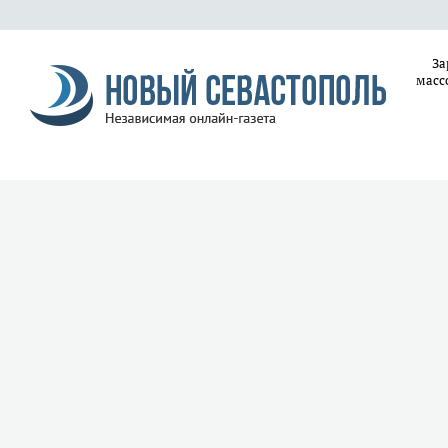
За
масс