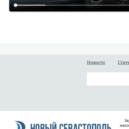
Новости
Стат
За
масс