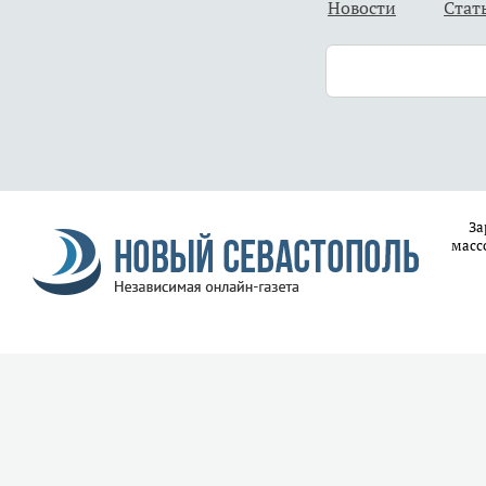
Новости
Стат
За
масс