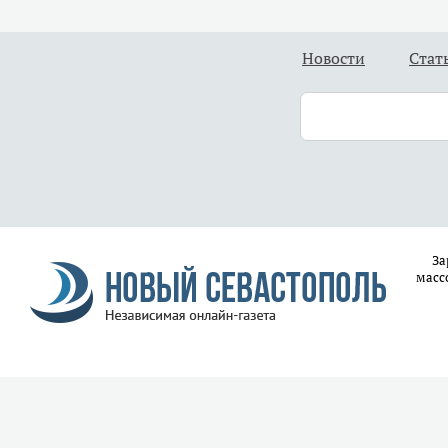
Новости
Стат
За
масс