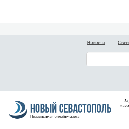
Новости
Стат
За
масс