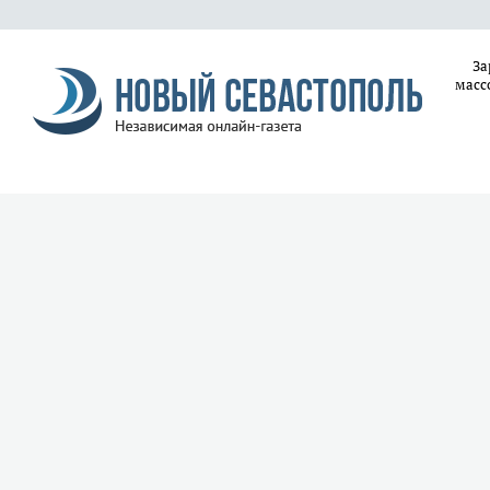
За
масс