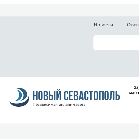
Новости
Стат
За
масс