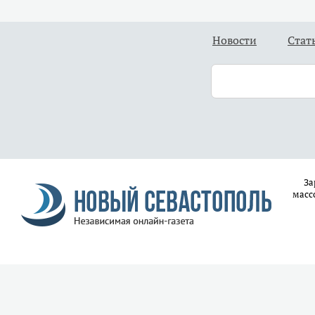
Новости
Стат
За
масс