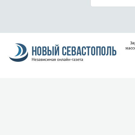
За
масс