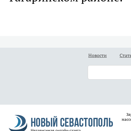
Новости
Стат
За
масс