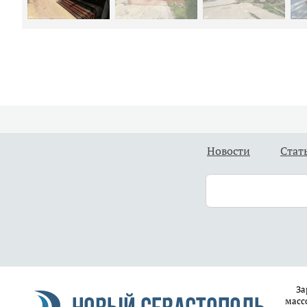
Новости
Стат
За
масс