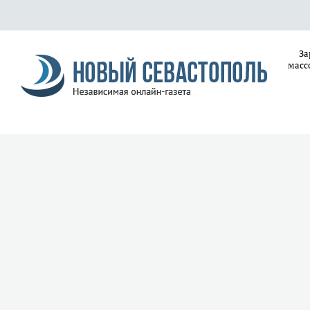
За
масс