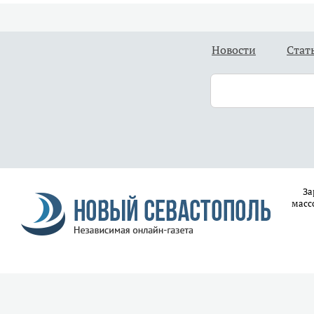
Новости
Стат
За
масс