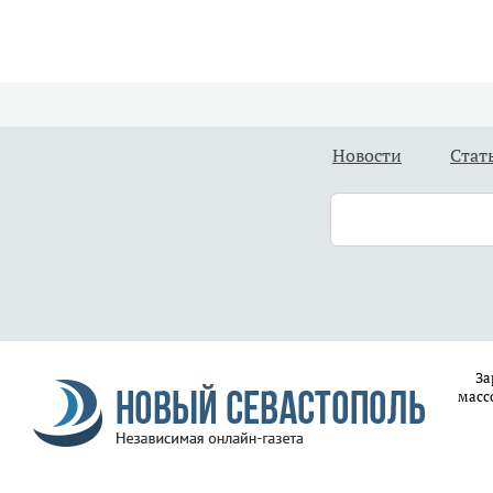
Новости
Стат
За
масс