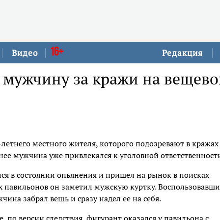
16+
Видео
Редакция
и мужчину за кражи на вещев
летнего местного жителя, которого подозревают в кражах
ее мужчина уже привлекался к уголовной ответственност
ся в состоянии опьянения и пришел на рынок в поисках
х павильонов он заметил мужскую куртку. Воспользовавши
чина забрал вещь и сразу надел ее на себя.
, по версии следствия, фигурант оказался у павильона с