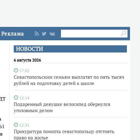
Реклама
НОВОСТИ
6 августа 2026
17:02
Севастопольским семьям выплатят по пять тысяч
рублей на подготовку детей к школе
 ДТ
13:14
Подаренный девушке велосипед обернулся
уголовным делом
а
61
12:31
Прокуратура помогла севастопольцу отстоять
в
право на жилье