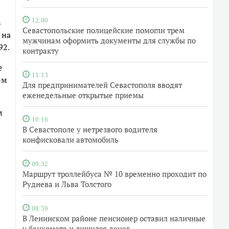
в
12:00
Севастопольские полицейские помогли трем
 на
мужчинам оформить документы для службы по
92.
контракту
е
11:13
-м
Для предпринимателей Севастополя вводят
еженедельные открытые приемы
м
10:16
В Севастополе у нетрезвого водителя
конфисковали автомобиль
09:32
Маршрут троллейбуса № 10 временно проходит по
Руднева и Льва Толстого
08:59
В Ленинском районе пенсионер оставил наличные
у банкомата и лишился денег