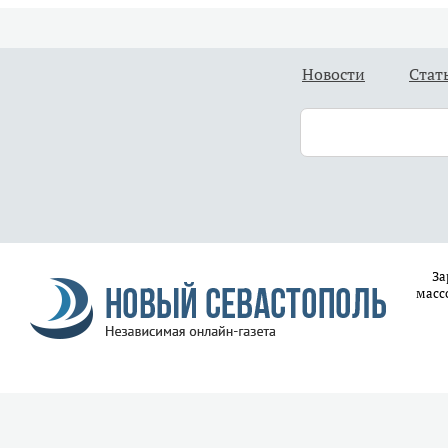
Новости
Стат
За
масс