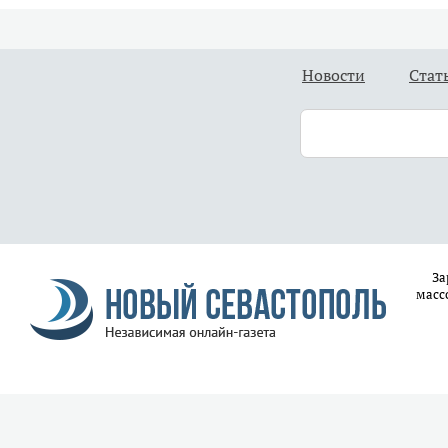
Новости
Стат
За
масс